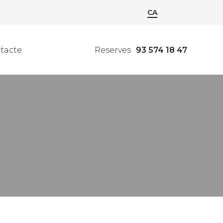
CA
tacte
Reserves
93 574 18 47