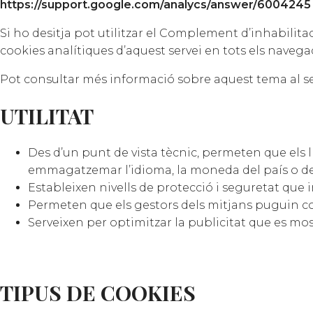
https://support.google.com/analycs/answer/6004245
Si ho desitja pot utilitzar el Complement d’inhabilita
cookies analítiques d’aquest servei en tots els navega
Pot consultar més informació sobre aquest tema al s
UTILITAT
Des d’un punt de vista tècnic, permeten que els 
emmagatzemar l’idioma, la moneda del país o dete
Estableixen nivells de protecció i seguretat que i
Permeten que els gestors dels mitjans puguin conè
Serveixen per optimitzar la publicitat que es mostr
TIPUS DE COOKIES