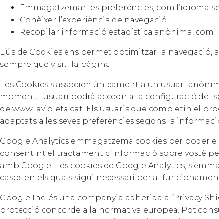
Emmagatzemar les preferències, com l’idioma sele
Conèixer l’experiència de navegació.
Recopilar informació estadística anònima, com le
L’ús de Cookies ens permet optimitzar la navegació, ad
sempre que visiti la pàgina.
Les Cookies s’associen únicament a un usuari anònim 
moment, l’usuari podrà accedir a la configuració del s
de www.lavioleta.cat. Els usuaris que completin el pro
adaptats a les seves preferències segons la informa
Google Analytics emmagatzema cookies per poder elabor
consentint el tractament d’informació sobre vostè per
amb Google. Les cookies de Google Analytics, s’emmag
casos en els quals sigui necessari per al funcionament
Google Inc. és una companyia adherida a “Privacy Shie
protecció concorde a la normativa europea. Pot consul