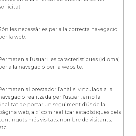
sol·licitat.
Són les necessàries per a la correcta navegació
per la web.
Permeten a l’usuari les característiques (idioma)
per a la navegació per la website.
Permeten al prestador l’anàlisi vinculada a la
navegació realitzada per l’usuari, amb la
finalitat de portar un seguiment d’ús de la
pàgina web, així com realitzar estadístiques dels
continguts més visitats, nombre de visitants,
etc.