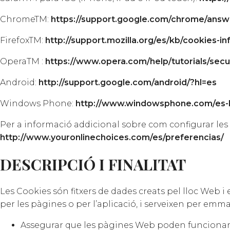
ChromeTM:
https://support.google.com/chrome/ans
FirefoxTM:
http://support.mozilla.org/es/kb/cookies-
OperaTM :
https://www.opera.com/help/tutorials/secur
Android:
http://support.google.com/android/?hl=es
Windows Phone:
http://www.windowsphone.com/es-
Per a informació addicional sobre com configurar les C
http://www.youronlinechoices.com/es/preferencias/
DESCRIPCIÓ I FINALITAT
Les Cookies són fitxers de dades creats pel lloc Web 
per les pàgines o per l’aplicació, i serveixen per emm
Assegurar que les pàgines Web poden funcionar