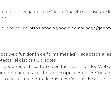
ció per a navegadors de Google Analytics a través de l
dors.
egüent enllaç:
https://tools.google.com/dlpage/gaopt
llocs web funcionin de forma més àgil i adaptada a le
ctar el dispositiu d’accés.
mpedeixen o dificulten ciberatacs contra el lloc Web o 
ixer dades estadístiques recopilades en les Cookies pe
a als usuaris, oferint la que més s’ajusta als seus inte