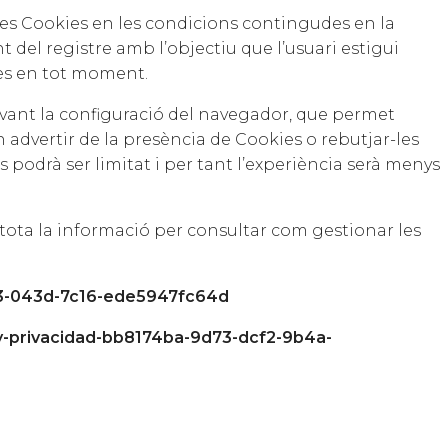
e les Cookies en les condicions contingudes en la
del registre amb l’objectiu que l’usuari estigui
kies en tot moment.
tivant la configuració del navegador, que permet
n advertir de la presència de Cookies o rebutjar-les
 podrà ser limitat i per tant l’experiència serà menys
 tota la informació per consultar com gestionar les
753-043d-7c16-ede5947fc64d
y-privacidad-bb8174ba-9d73-dcf2-9b4a-