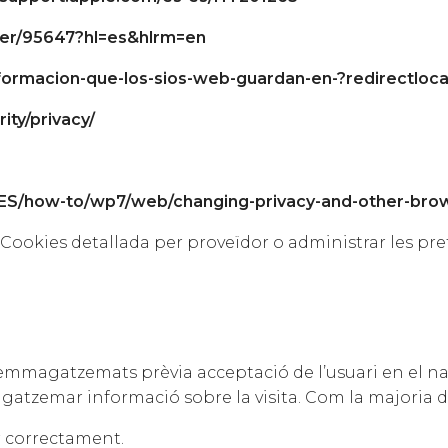
wer/95647?hl=es&hlrm=en
informacion-que-los-sios-web-guardan-en-?redirectlo
ity/privacy/
ES/how-to/wp7/web/changing-privacy-and-other-bro
ookies detallada per proveïdor o administrar les prefe
i emmagatzemats prèvia acceptació de l’usuari en el na
agatzemar informació sobre la visita. Com la majoria de
 correctament.