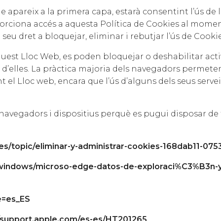
ue apareix a la primera capa, estarà consentint l’ús d
rciona accés a aquesta Política de Cookies al moment 
l seu dret a bloquejar, eliminar i rebutjar l’ús de Coo
aquest Lloc Web, es poden bloquejar o deshabilitar ac
es d’elles. La pràctica majoria dels navegadors permete
el Lloc web, encara que l’ús d’alguns dels seus serveis
s navegadors i dispositius perquè es pugui disposar de
-es/topic/eliminar-y-administrar-cookies-168dab11-0
/windows/microso-edge-datos-de-exploraci%C3%B3n-
e=es_ES
//support.apple.com/es-es/HT201265