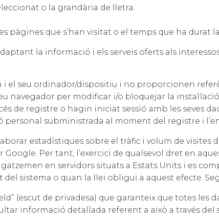
ccionat o la grandària de lletra.
s pàgines que s’han visitat o el temps que ha durat l
aptant la informació i els serveis oferts als interesso
i el seu ordinador/dispositiu i no proporcionen refer
eu navegador per modificar i/o bloquejar la instal·laci
cés de registre o hagin iniciat sessió amb les seves da
ció personal subministrada al moment del registre i 
ar estadístiques sobre el tràfic i volum de visites d
 Google. Per tant, l’exercici de qualsevol dret en aq
atzemen en servidors situats a Estats Units i es com
 del sistema o quan la llei obligui a aquest efecte. S
ld” (escut de privadesa) que garanteix que totes les d
tar informació detallada referent a això a través del 