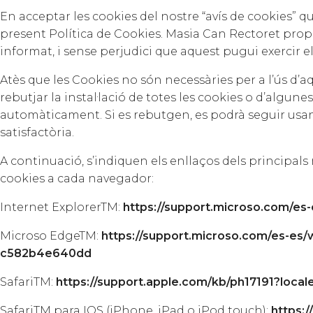
En acceptar les cookies del nostre “avís de cookies” q
present Política de Cookies. Masia Can Rectoret propo
informat, i sense perjudici que aquest pugui exercir e
Atès que les Cookies no són necessàries per a l’ús d’
rebutjar la instal·lació de totes les cookies o d’algun
automàticament. Si es rebutgen, es podrà seguir usant 
satisfactòria.
A continuació, s’indiquen els enllaços dels principal
cookies a cada navegador:
Internet ExplorerTM:
https://support.microso.com/es
Microso EdgeTM:
https://support.microso.com/es-es
c582b4e640dd
SafariTM:
https://support.apple.com/kb/ph17191?local
SafariTM para IOS (iPhone, iPad o iPod touch):
https: