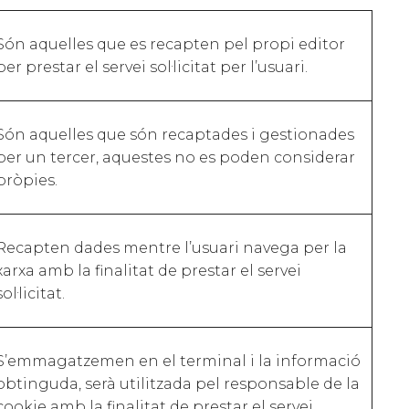
Són aquelles que es recapten pel propi editor
per prestar el servei sol·licitat per l’usuari.
Són aquelles que són recaptades i gestionades
per un tercer, aquestes no es poden considerar
pròpies.
Recapten dades mentre l’usuari navega per la
xarxa amb la finalitat de prestar el servei
sol·licitat.
S’emmagatzemen en el terminal i la informació
obtinguda, serà utilitzada pel responsable de la
cookie amb la finalitat de prestar el servei