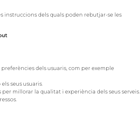
es instruccions dels quals poden rebutjar-se les
out
s preferències dels usuaris, com per exemple
els seus usuaris.
r millorar la qualitat i experiència dels seus serveis.
ressos.