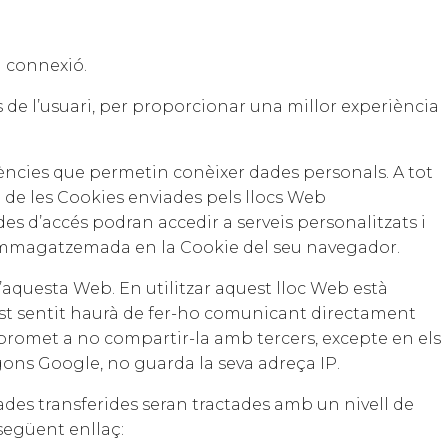
a connexió.
s de l’usuari, per proporcionar una millor experiència
ències que permetin conèixer dades personals. A tot
ó de les Cookies enviades pels llocs Web
des d’accés podran accedir a serveis personalitzats i
l’emmagatzemada en la Cookie del seu navegador.
’aquesta Web. En utilitzar aquest lloc Web està
uest sentit haurà de fer-ho comunicant directament
promet a no compartir-la amb tercers, excepte en els
egons Google, no guarda la seva adreça IP.
ades transferides seran tractades amb un nivell de
següent enllaç: