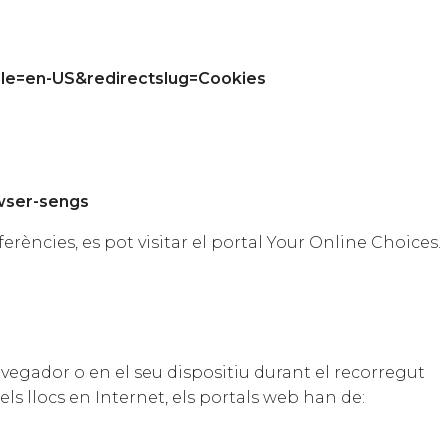
cale=en-US&redirectslug=Cookies
wser-sengs
rències, es pot visitar el portal Your Online Choices.
vegador o en el seu dispositiu durant el recorregut
ls llocs en Internet, els portals web han de: