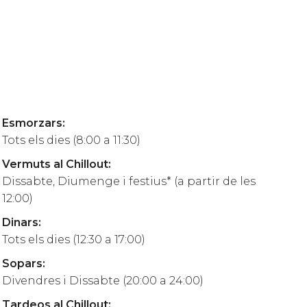
Esmorzars
:
Tots els dies (8:00 a 11:30)
Vermuts al Chillout
:
Dissabte, Diumenge i festius* (a partir de les
12:00)
Dinars
:
Tots els dies (12:30 a 17:00)
Sopars
:
Divendres i Dissabte (20:00 a 24:00)
Tardeos al Chillout
: