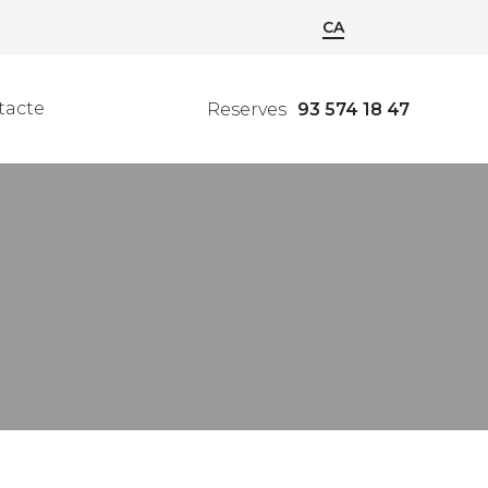
CA
tacte
Reserves
93 574 18 47