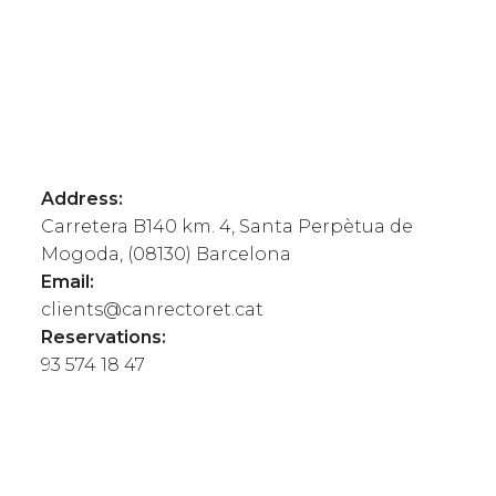
Address:
Carretera B140 km. 4
,
Santa Perpètua de
Mogoda
, (
08130
)
Barcelona
Email:
clients@canrectoret.cat
Reservations:
93 574 18 47