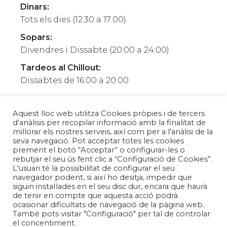
Dinars
:
Tots els dies (12:30 a 17:00)
Sopars
:
Divendres i Dissabte (20:00 a 24:00)
Tardeos al Chillout
:
Dissabtes de 16:00 a 20:00
Aquest lloc web utilitza Cookies pròpies i de tercers
d'anàlisis per recopilar informació amb la finalitat de
Política de privadesa
millorar els nostres serveis, així com per a l'anàlisi de la
seva navegació. Pot acceptar totes les cookies
Política de galetes
prement el botó “Acceptar” o configurar-les o
rebutjar el seu ús fent clic a “Configuració de Cookies”.
L'usuari té la possibilitat de configurar el seu
navegador podent, si així ho desitja, impedir que
Can Rectoret ©
2026
siguin instal·lades en el seu disc dur, encara que haurà
de tenir en compte que aquesta acció podrà
ocasionar dificultats de navegació de la pàgina web..
També pots visitar "Configuració" per tal de controlar
Disseny web
galoo
el concentiment.