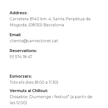
Address:
Carretera B140 km. 4
,
Santa Perpètua de
Mogoda
, (
08130
)
Barcelona
Email:
clients@canrectoret.cat
Reservations:
93 574 18 47
Esmorzars
:
Tots els dies (8:00 a 11:30)
Vermuts al Chillout
:
Dissabte, Diumenge i festius* (a partir de
les 12:00)